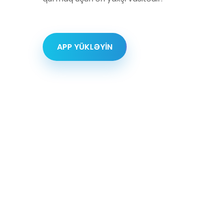
APP YÜKLƏYİN