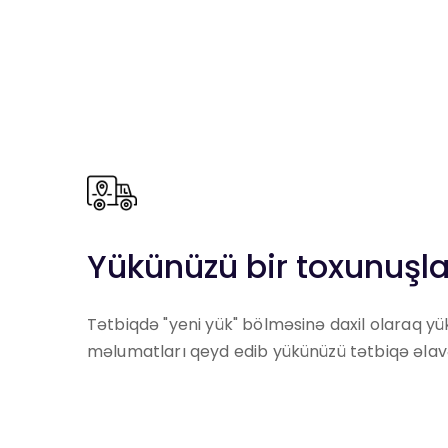
Yükünüzü bir toxunuşla
Tətbiqdə "yeni yük" bölməsinə daxil olaraq y
məlumatları qeyd edib yükünüzü tətbiqə əlavə 