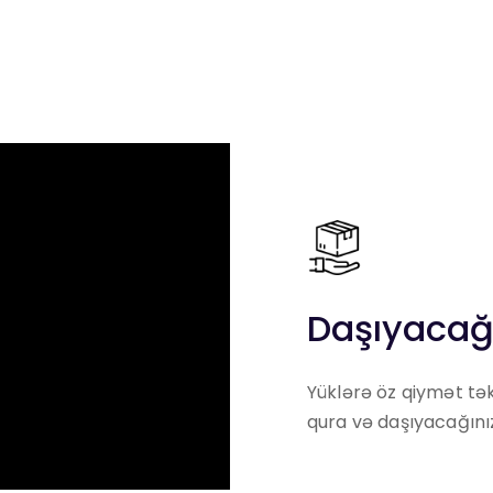
Daşıyacağı
Yüklərə öz qiymət tək
qura və daşıyacağınız