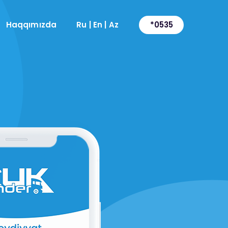
Haqqımızda
Ru
|
En
|
Az
*0535