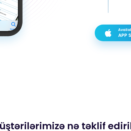
Availa
APP 
ştərilərimizə nə təklif edir