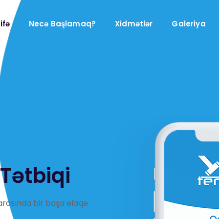
ifə
Necə Başlamaq?
Xidmətlər
Galeriya
Tətbiqi
arasında bir başa əlaqə