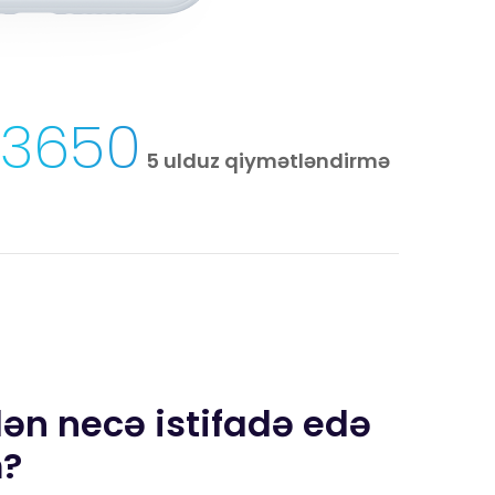
3650
5 ulduz qiymətləndirmə
ən necə istifadə edə
m?