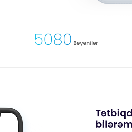
5080
Bəyənilər
Tətbiqd
bilərə