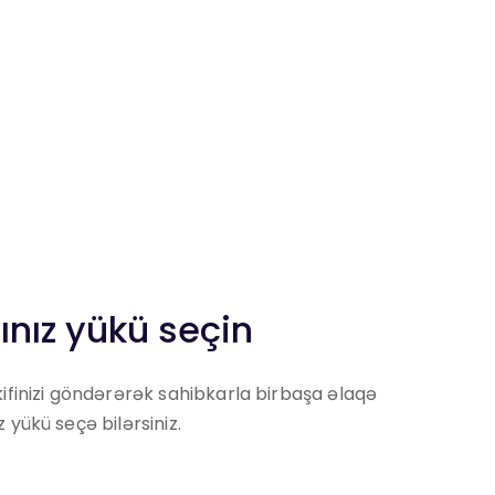
nız yükü seçin
ifinizi göndərərək sahibkarla birbaşa əlaqə
 yükü seçə bilərsiniz.