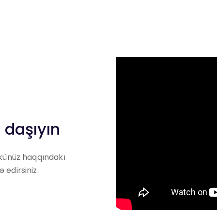
 daşıyın
ükünüz haqqındakı
edirsiniz.