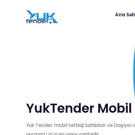
Ana Səh
YukTender Mobil 
Yuk Tender mobil tətbiqi Sahibkar və Daşıyıcı 
qurmaq üçün ən yaxşı vasitədir.