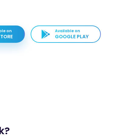
ble on
Available on
STORE
GOOGLE PLAY
ik?