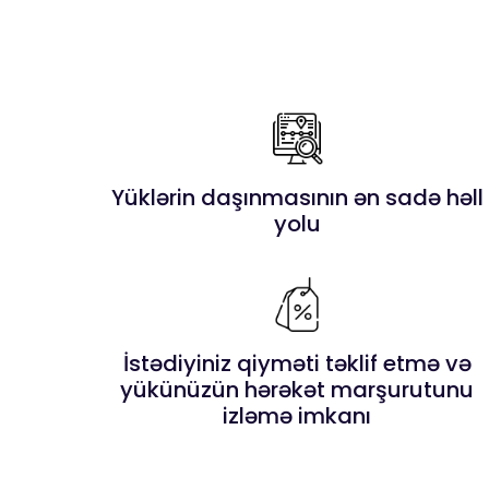
Yüklərin daşınmasının ən sadə həll
yolu
İstədiyiniz qiyməti təklif etmə və
yükünüzün hərəkət marşurutunu
izləmə imkanı