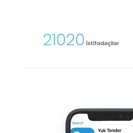
21020
İstifadəçilər