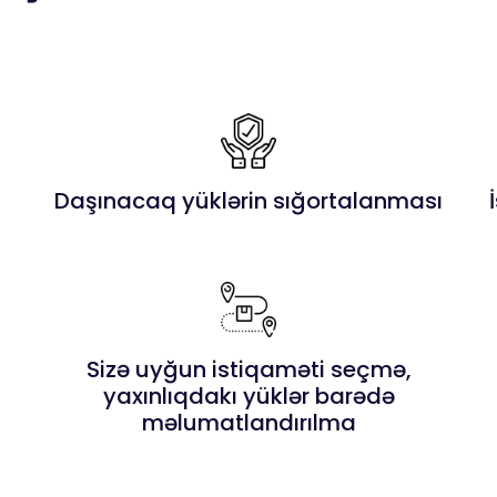
Daşınacaq yüklərin sığortalanması
Sizə uyğun istiqaməti seçmə,
yaxınlıqdakı yüklər barədə
məlumatlandırılma