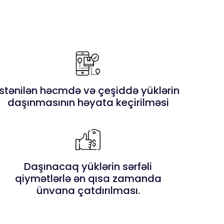
İstənilən həcmdə və çeşiddə yüklərin
daşınmasının həyata keçirilməsi
Daşınacaq yüklərin sərfəli
qiymətlərlə ən qısa zamanda
ünvana çatdırılması.